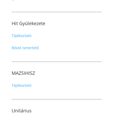
__________________________________________________________
Hit Gyülekezete
Tájékoztató
Rövid ismertető
__________________________________________________________
MAZSIHISZ
Tájékoztató
__________________________________________________________
Unitárius