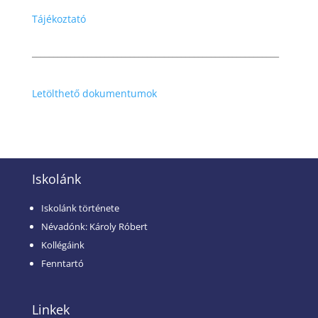
Tájékoztató
__________________________________________________________
Letölthető dokumentumok
Iskolánk
Iskolánk története
Névadónk: Károly Róbert
Kollégáink
Fenntartó
Linkek