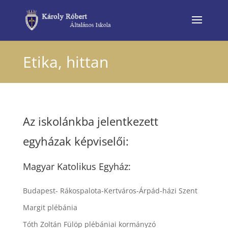
Etika, hittan
Az iskolánkba jelentkezett
egyházak képviselői:
Magyar Katolikus Egyház:
Budapest- Rákospalota-Kertváros-Árpád-házi Szent
Margit plébánia
Tóth Zoltán Fülöp plébániai kormányzó