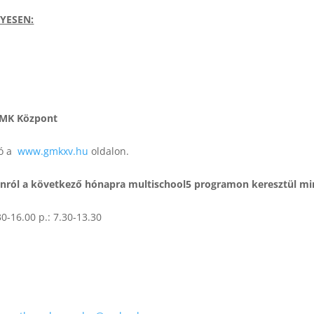
LYESEN:
 GMK Központ
tó a
www.gmkxv.hu
oldalon.
onról a következő hónapra multischool5 programon keresztül min
0-16.00 p.: 7.30-13.30