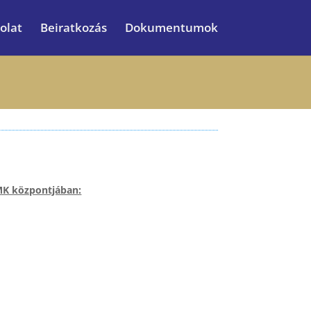
olat
Beiratkozás
Dokumentumok
GMK központjában: