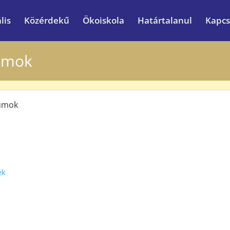
lis
Közérdekű
Ökoiskola
Határtalanul
Kapcs
umok
tumok
ek