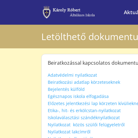
Aktuá
Letölthető dokument
Beiratkozással kapcsolatos dokumen
Adatvédelmi nyilatkozat
Beiratkozási adatlap körzeteseknek
Bejelentés külföld
Egésznapos iskola elfogadása
Előzetes jelentkezési lap körzeten kívüliekn
Etika-, hit- és erkölcstan-nyilatkozat
Iskolaválasztási szándéknyilatkozat
Nyilatkozat közös szülői felügyeletről
Nyilatkozat lakcímről