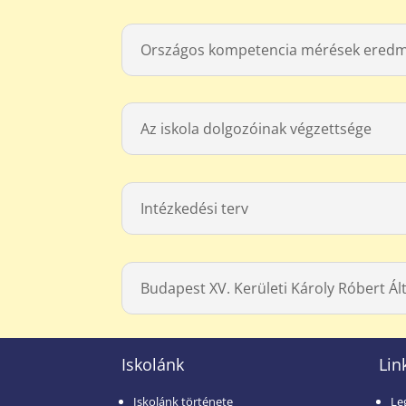
Országos kompetencia mérések eredmé
Az iskola dolgozóinak végzettsége
Intézkedési terv
Budapest XV. Kerületi Károly Róbert Ál
Iskolánk
Lin
Iskolánk története
Le