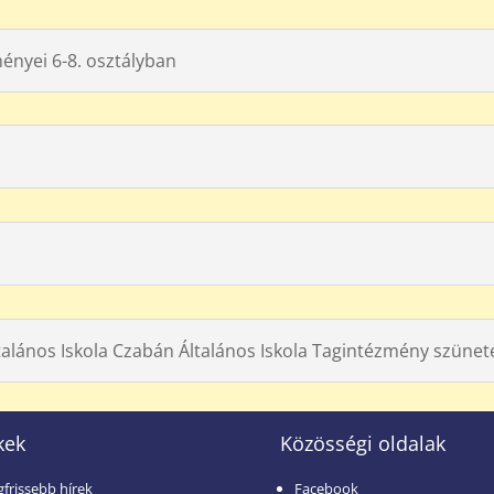
nyei 6-8. osztályban
talános Iskola Czabán Általános Iskola Tagintézmény szünet
kek
Közösségi oldalak
gfrissebb hírek
Facebook